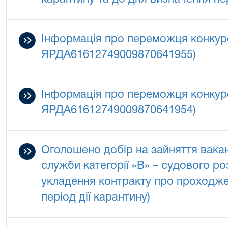
Інформація про переможця конкур
ЯРДА61612749009870641955)
Інформація про переможця конкур
ЯРДА61612749009870641954)
Оголошено добір на зайняття вака
служби категорії «В» – судового р
укладення контракту про проходж
період дії карантину)