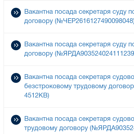
Вакантна посада секретаря суду 
договору (№ЧЕР2616127490098048
Вакантна посада секретаря суду 
договору (№ЯРДА903524024111239
Вакантна посада секретаря судово
безстроковому трудовому догово
4512КВ)
Вакантна посада секретаря судово
трудовому договору (№ЯРДА90352