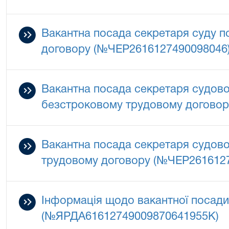
Вакантна посада секретаря суду 
договору (№ЧЕР2616127490098046
Вакантна посада секретаря судово
безстроковому трудовому догово
Вакантна посада секретаря судово
трудовому договору (№ЧЕР261612
Інформація щодо вакантної посад
(№ЯРДА61612749009870641955К)