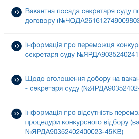
Вакантна посада секретаря суду 
договору (№ЧОДА26161274900980
Інформація про переможця конкурс
секретаря суду №ЯРДА9035240241
Щодо оголошення добору на вакан
- секретаря суду (№ЯРДА90352402
Інформація про відсутність перем
процедури конкурсного відбору (ва
№ЯРДА90352402400023-45КВ)