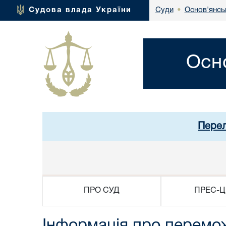
Основ'янсь
Судова влада України
Суди
•
Осн
Перел
ПРО СУД
ПРЕС-Ц
Інформація про перемо