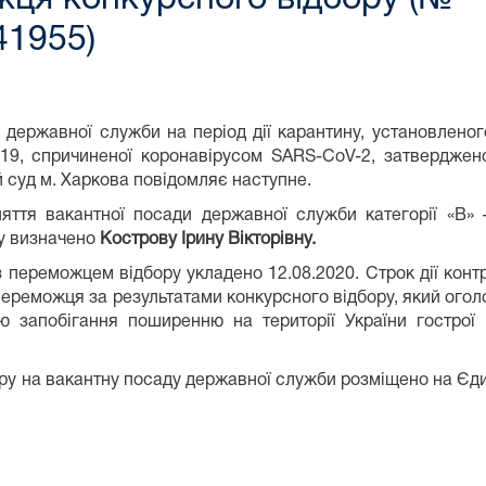
1955)
 державної служби на період дії карантину, установленог
-19, спричиненої коронавірусом SARS-CoV-2, затверджено
 суд м. Харкова повідомляє наступне.
няття вакантної посади державної служби категорії «В»
ру визначено
Кострову Ірину Вікторівну.
переможцем відбору укладено 12.08.2020. Строк дії контра
ереможця за результатами конкурсного відбору, який оголо
ю запобігання поширенню на території України гострої 
ру на вакантну посаду державної служби розміщено на Єд