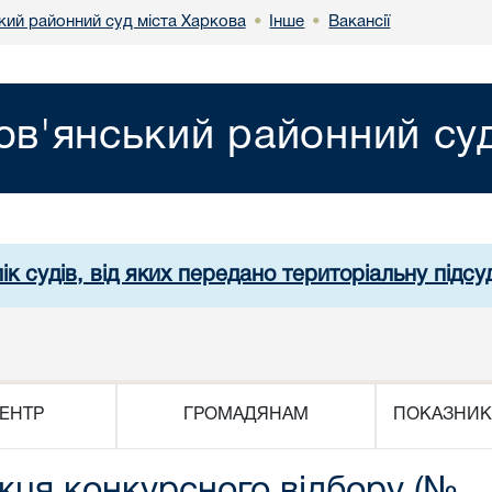
кий районний суд міста Харкова
Інше
Вакансії
•
•
ов'янський районний суд
ік судів, від яких передано територіальну підсуд
ЕНТР
ГРОМАДЯНАМ
ПОКАЗНИК
жця конкурсного відбору (№