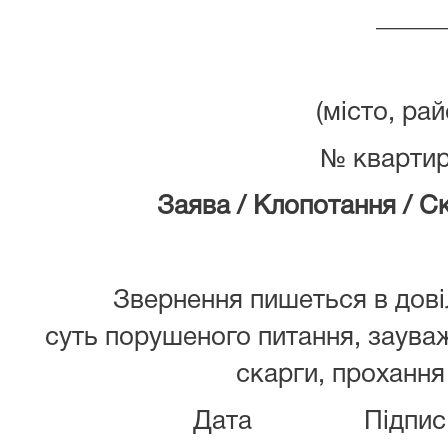
_____
(місто, ра
№ квартир
Заява / Клопотання / Ск
Звернення пишеться в довіль
суть порушеного питання, зауваж
скарги, прохання
Дата Під