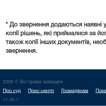
* До звернення додаються наявні 
копії рішень, які приймалися за й
також копії інших документів, нео
звернення.
2026 © Всі права захищені
Про суд
Прес-центр
Громадянам
Пока
v1.38.1