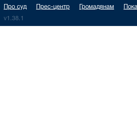
Про суд
Прес-центр
Громадянам
Пока
v1.38.1