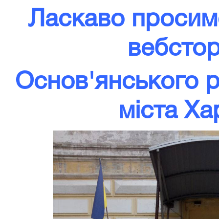
Ласкаво просимо
вебсто
Основ'янського р
міста Ха