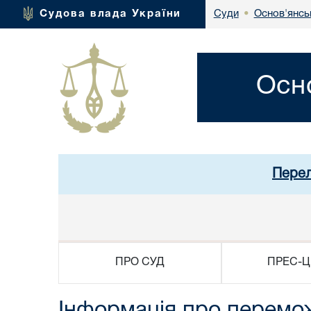
Основ'янсь
Судова влада України
Суди
•
Осн
Перел
ПРО СУД
ПРЕС-Ц
Інформація про перемож