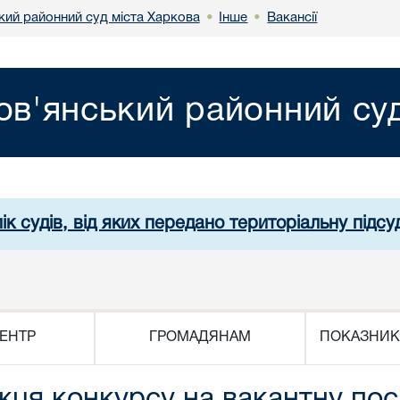
кий районний суд міста Харкова
Інше
Вакансії
•
•
ов'янський районний суд
ік судів, від яких передано територіальну підсуд
ЕНТР
ГРОМАДЯНАМ
ПОКАЗНИК
ця конкурсу на вакантну пос