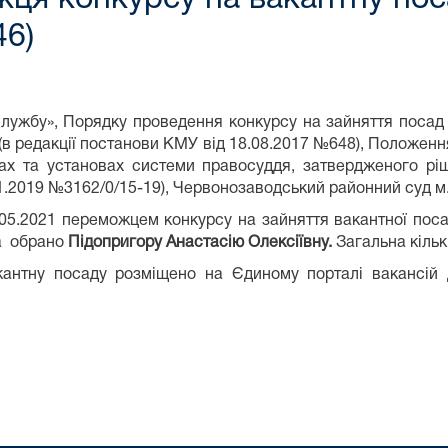
6)
службу», Порядку проведення конкурсу на зайняття поса
6 (в редакції постанови КМУ від 18.08.2017 №648), Положен
ах та установах системи правосуддя, затвердженого рі
11.2019 №3162/0/15-19), Червонозаводський районний суд м
1.05.2021 переможцем конкурсу на зайняття вакантної поса
ва обрано
Підопригору Анастасію Олексіївну.
Загальна кільк
антну посаду розміщено на Єдиному порталі вакансій 