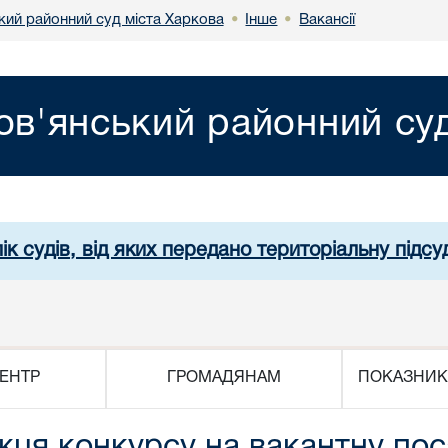
кий районний суд міста Харкова
Інше
Вакансії
•
•
ов'янський районний суд
ік судів, від яких передано територіальну підсуд
ЕНТР
ГРОМАДЯНАМ
ПОКАЗНИК
ця конкурсу на вакантну пос