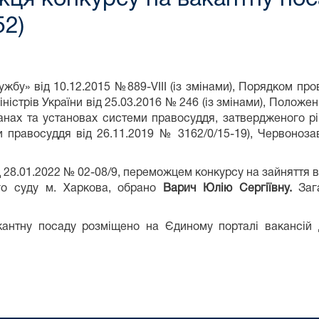
2)
бу» від 10.12.2015 №889-VIII (із змінами), Порядком пр
істрів України від 25.03.2016 № 246 (із змінами), Полож
анах та установах системи правосуддя, затвердженого р
и правосуддя від 26.11.2019 № 3162/0/15-19), Червоноз
д 28.01.2022 № 02-08/9, переможцем конкурсу на зайняття 
го суду м. Харкова, обрано
Варич Юлію Сергіївну
.
Заг
антну посаду розміщено на Єдиному порталі вакансій 