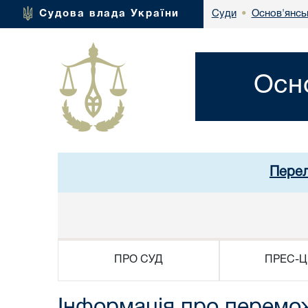
Основ'янсь
Судова влада України
Суди
•
Осн
Перел
ПРО СУД
ПРЕС-Ц
Інформація про перемож