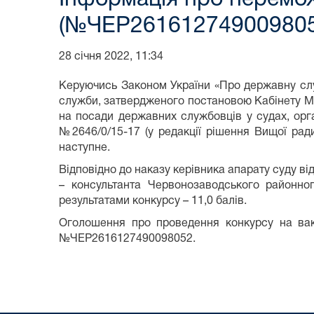
(№ЧЕР261612749009805
28 січня 2022, 11:34
Керуючись Законом України «Про державну служ
служби, затвердженого постановою Кабінету Мін
на посади державних службовців у судах, орг
№2646/0/15-17 (у редакції рішення Вищої рад
наступне.
Відповідно до наказу керівника апарату суду ві
– консультанта Червонозаводського районно
результатами конкурсу – 11,0 балів.
Оголошення про проведення конкурсу на вак
№ЧЕР2616127490098052.