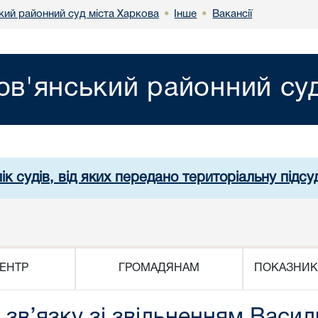
кий районний суд міста Харкова
Інше
Вакансії
•
•
ов'янський районний суд
ік судів, від яких передано територіальну підсуд
ЕНТР
ГРОМАДЯНАМ
ПОКАЗНИК
 зв’язку зі звільненням Васил