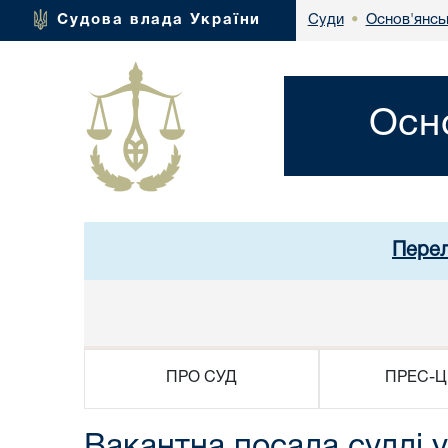
Основ'янсь
Судова влада України
Суди
•
Осн
Перел
ПРО СУД
ПРЕС-Ц
Вакантна посада судді у