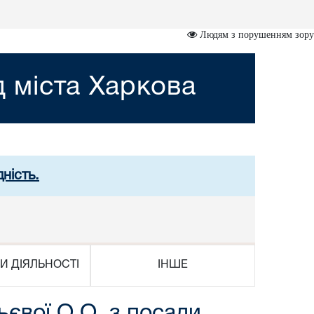
Людям з порушенням зору
 міста Харкова
ність.
И ДІЯЛЬНОСТІ
ІНШЕ
ьєвої О.О. з посади