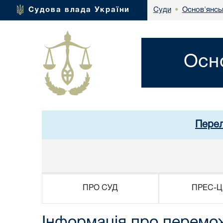
Основ'янсь
Судова влада України
Суди
•
Осн
Перел
ПРО СУД
ПРЕС-Ц
Інформація про перемо