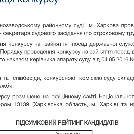
вонозаводському районному суді м. Харкова про
 - секретаря судового засідання (по строковому т
я конкурсу на зайняття посад державної служб
а
Порядку проведення конкурсу на зайняття посад
о наказом керівника апарату суду від 04.05.2016 №
 та співбесіди, конкурсною комісією суду скла
ужби.
су розміщено на офіційному сайті Національног
ром 13139 (Харківська область, м. Харків) та н
ПІДСУМКОВИЙ РЕЙТИНГ КАНДИДАТІВ