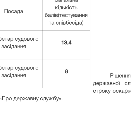
Загальна
кількість
Посада
балів
(тестування
та співбесіда)
ретар
судового
13,4
засідання
ретар
судового
8
засідання
Рішення про
державної сл
строку оскарж
и «Про державну службу».