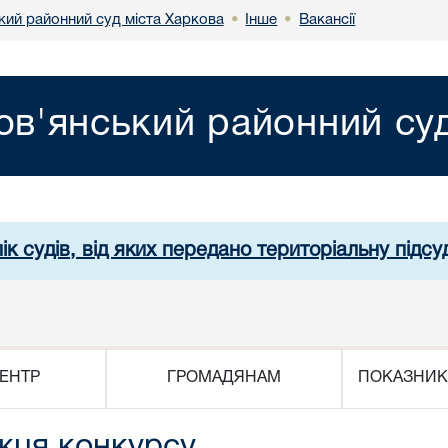
кий районний суд міста Харкова
Інше
Вакансії
•
•
ов'янський районний суд
ік судів, від яких передано територіальну підсуд
ЕНТР
ГРОМАДЯНАМ
ПОКАЗНИК
жця конкурсу