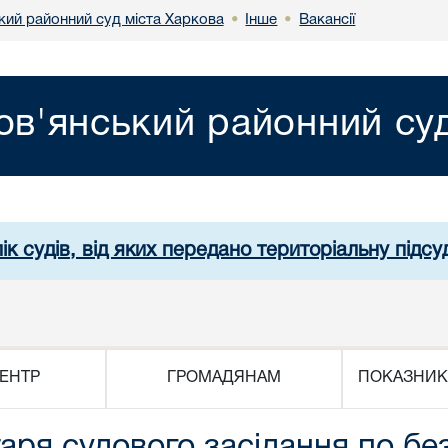
кий районний суд міста Харкова
Інше
Вакансії
•
•
ов'янський районний суд
ік судів, від яких передано територіальну підсуд
ЕНТР
ГРОМАДЯНАМ
ПОКАЗНИК
аря судового засідання по б