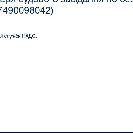
7490098042)
ої служби НАДС.