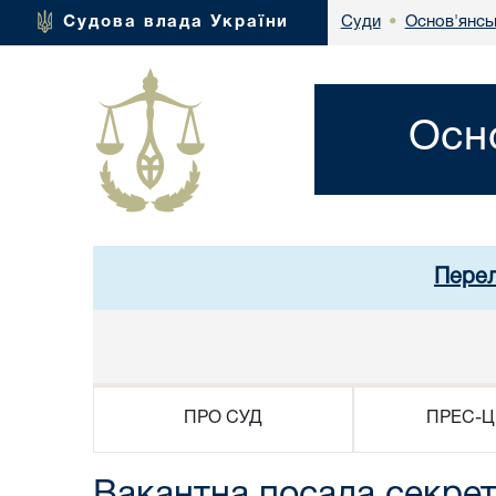
Основ'янсь
Судова влада України
Суди
•
Осн
Перел
ПРО СУД
ПРЕС-Ц
Вакантна посада секрет