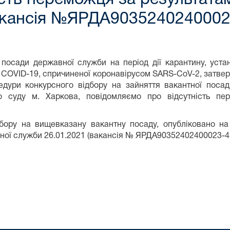
вакансія №ЯРДА9035240240002
 посади державної служби на період дії карантину, ус
би COVID-19, спричиненої коронавірусом SARS-CoV-2, затве
едури конкурсного відбору на зайняття вакантної посад
о суду м. Харкова, повідомляємо про відсутність пер
бору на вищевказану вакантну посаду, опубліковано на
вної служби 26.01.2021 (вакансія № ЯРДА90352402400023-4