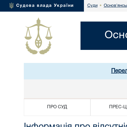
Основ'янсь
Судова влада України
Суди
•
Осн
Перел
ПРО СУД
ПРЕС-Ц
Інформація про відсутн