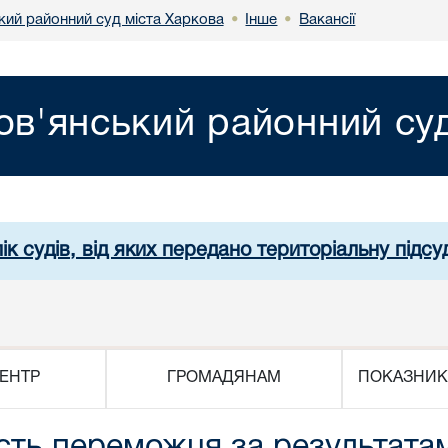
кий районний суд міста Харкова
Інше
Вакансії
•
•
ов'янський районний суд
ік судів, від яких передано територіальну підсуд
ЕНТР
ГРОМАДЯНАМ
ПОКАЗНИК
ість переможця за результат