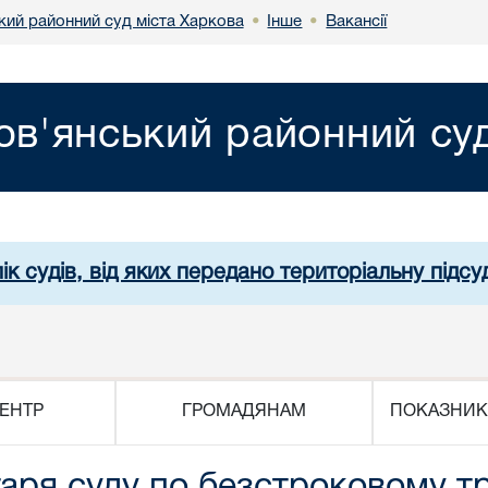
кий районний суд міста Харкова
Інше
Вакансії
•
•
ов'янський районний суд
ік судів, від яких передано територіальну підсуд
ЕНТР
ГРОМАДЯНАМ
ПОКАЗНИК
аря суду по безстроковому т