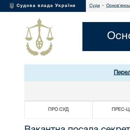
Основ'янсь
Судова влада України
Суди
•
Осн
Перел
ПРО СУД
ПРЕС-Ц
Вакантна посада секрет