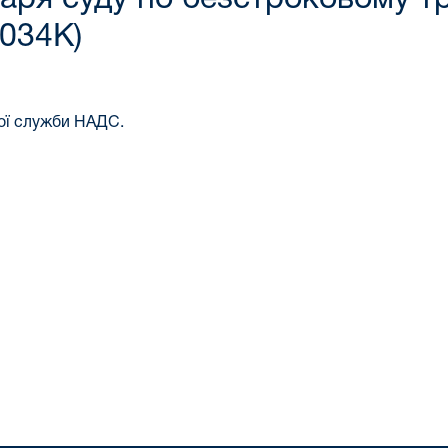
034К)
ої служби НАДС.