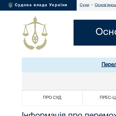
Основ'янсь
Судова влада України
Суди
•
Осн
Перел
ПРО СУД
ПРЕС-Ц
Інформація про перемо