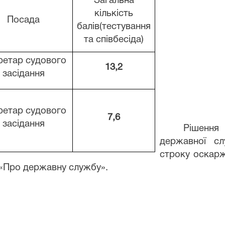
Загальна
кількість
Посада
балів
(тестування
та співбесіда)
ретар
судового
13,2
засідання
ретар
судового
7,6
засідання
Рішення
державної сл
строку оскарж
и «Про державну службу».