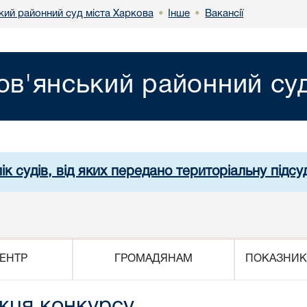
кий районний суд міста Харкова
Інше
Вакансії
•
•
ов'янський районний суд
ік судів, від яких передано територіальну підсуд
ЕНТР
ГРОМАДЯНАМ
ПОКАЗНИК
жця конкурсу