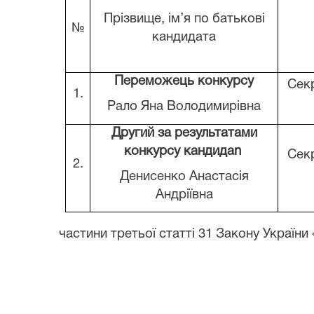
Прізвище, ім’я по батькові
№
кандидата
Переможець конкурсу
Сек
1.
Рало Яна Володимирівна
Другий за результатами
конкурсу кандидаn
Сек
2.
Денисенко Анастасія
Андріївна
частини третьої статті 31 Закону Україн