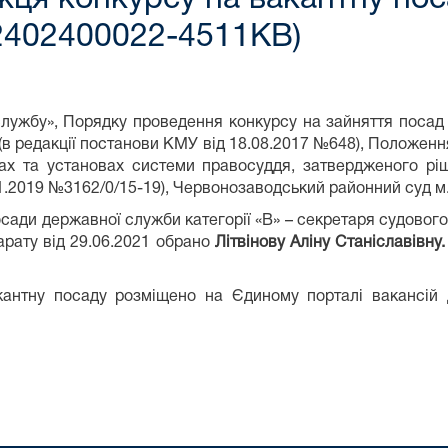
2402400022-4511КВ)
службу», Порядку проведення конкурсу на зайняття поса
6 (в редакції постанови КМУ від 18.08.2017 №648), Положен
ах та установах системи правосуддя, затвердженого рі
11.2019 №3162/0/15-19), Червонозаводський районний суд м
сади державної служби категорії «В» – секретаря судовог
арату від 29.06.2021 обрано
Літвінову Аліну Станіславівну.
антну посаду розміщено на Єдиному порталі вакансій 