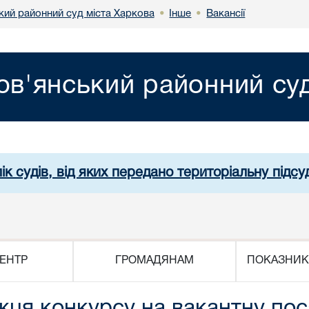
кий районний суд міста Харкова
Інше
Вакансії
•
•
ов'янський районний суд
ік судів, від яких передано територіальну підсуд
ЕНТР
ГРОМАДЯНАМ
ПОКАЗНИК
ця конкурсу на вакантну пос