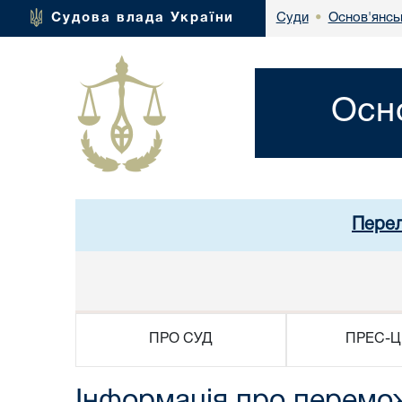
Основ'янсь
Судова влада України
Суди
•
Осн
Перел
ПРО СУД
ПРЕС-Ц
Інформація про перемож