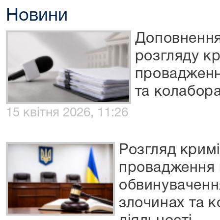
Новини
Доповнення
розгляду к
провадженн
та колабора
15 квітня 2026, 11:26
Розгляд крим
провадження 
обвинуваченн
злочинах та к