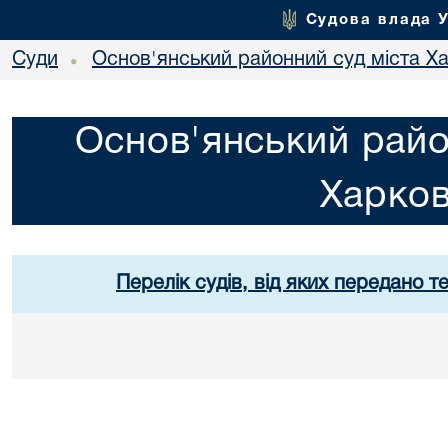
Судова влада 
Суди
Основ'янський районний суд міста Х
•
Основ'янський райо
Харко
Перелік судів, від яких передано т