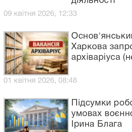
діяльності
09 квітня 2026, 12:33
Основ'янськи
Харкова запр
архіваріуса (
01 квітня 2026, 08:48
Підсумки робо
умовах воєнно
Ірина Блага