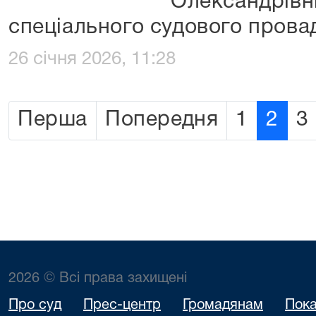
Олександрівн
спеціального судового провад
26 січня 2026, 11:28
Перша
Попередня
1
2
3
2026 © Всі права захищені
Про суд
Прес-центр
Громадянам
Пока