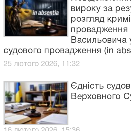
вироку за ре
розгляд крим
провадження 
Васильовича 
судового провадження (in abs
25 лютого 2026, 11:32
Єдність судов
Верховного С
16 лютого 2026, 15:36