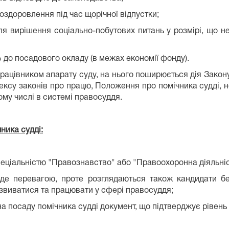
оздоровлення під час щорічної відпустки;
я вирішення соціально-побутових питань у розмірі, що н
% до посадового окладу (в межах економії фонду).
ацівником апарату суду, на нього поширюється дія Закону У
ексу законів про працю, Положення про помічника судді, н
ому числі в системі правосуддя.
ника судді:
пеціальністю "Правознавство" або "Правоохоронна діяльніс
уде перевагою, проте розглядаються також кандидати б
звиватися та працювати у сфері правосуддя;
 на посаду помічника судді документ, що підтверджує ріве