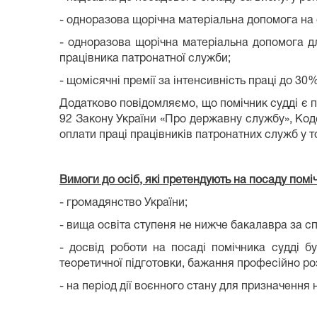
- одноразова щорічна матеріальна допомога на 
- одноразова щорічна матеріальна допомога дл
працівника патронатної служби;
- щомісячні премії за інтенсивність праці до 30
Додатково повідомляємо, що помічник судді є пр
92 Закону України «Про державну службу», Код
оплати праці працівників патронатних служб у т
Вимоги до осіб, які претендують на посаду поміч
- громадянство України;
- вища освіта ступеня не нижче бакалавра за с
- досвід роботи на посаді помічника судді б
теоретичної підготовки, бажання професійно ро
- на період дії воєнного стану для призначення