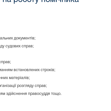
уальних документів;
яду судових справ;
справ;
манням встановлених строків;
чних матеріалів;
ганізації розгляду справ;
нням здійснення правосуддя тощо.