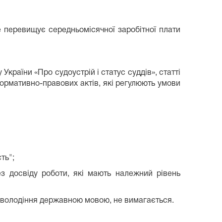
е перевищує середньомісячної заробітної плати
країни «Про судоустрій і статус суддів», статті
ормативно-правових актів, які регулюють умови
ть";
ез досвіду роботи, які мають належний рівень
нь володіння державною мовою, не вимагається.