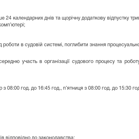
ше 24 календарних днів та щорічну додаткову відпустку три
комп’ютері;
д роботи в судовій системі, поглибити знання процесуальн
середню участь в організації судового процесу та роб
 08:00 год. до 16:45 год., п’ятниця з 08:00 год. до 15:30 год.
ів відповідно до законодавства;