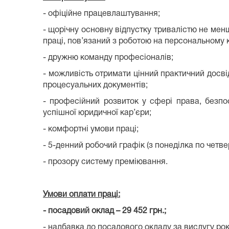
- офіційне працевлаштування;
- щорічну основну відпустку тривалістю не мен
праці, пов’язаний з роботою на персональному 
- дружню команду професіоналів;
- можливість отримати цінний практичний досві
процесуальних документів;
- професійний розвиток у сфері права, безпо
успішної юридичної кар’єри;
- комфортні умови праці;
- 5-денний робочий графік (з понеділка по четвер з
- прозору систему преміювання.
Умови оплати праці:
- посадовий оклад – 29 452 грн.;
- надбавка до посадового окладу за вислугу рок