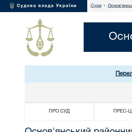
Основ'янсь
Судова влада України
Суди
•
Осн
Перел
ПРО СУД
ПРЕС-Ц
Основ'янський районний