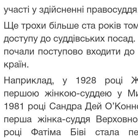
участі у здійсненні правосуддя
Ще трохи більше ста років то
доступу до суддівських посад. 
почали поступово входити до 
країн.
Наприклад, у 1928 році Ж
першою жінкою-суддею у М
1981 році Сандра Дей О’Конно
перша жінка-суддя Верховн
році Фатіма Біві стала п