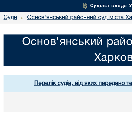
Судова влада 
Суди
Основ'янський районний суд міста Х
•
Основ'янський райо
Харко
Перелік судів, від яких передано т