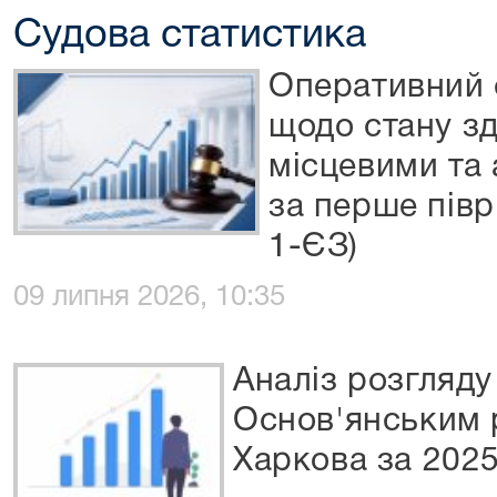
Судова статистика
Оперативний 
щодо стану з
місцевими та
за перше півр
1-ЄЗ)
09 липня 2026, 10:35
Аналіз розгляд
Основ'янським 
Харкова за 2025