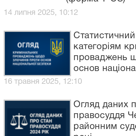
14 липня 2025, 10:12
Статистичний
категоріям к
проваджень щ
основ націона
16 травня 2025, 12:10
Огляд даних п
правосуддя Ч
районним суд