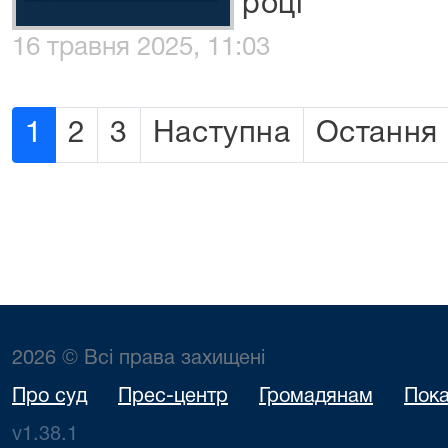
році
16 травня 2025, 11:03
1
2
3
Наступна
Остання
2026 © Всі права захищені
Про суд
Прес-центр
Громадянам
Пока
v1.38.1