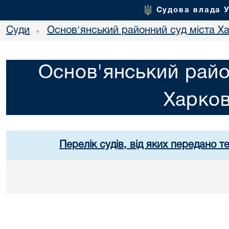
Судова влада 
Суди
Основ'янський районний суд міста Х
•
Основ'янський райо
Харко
Перелік судів, від яких передано т