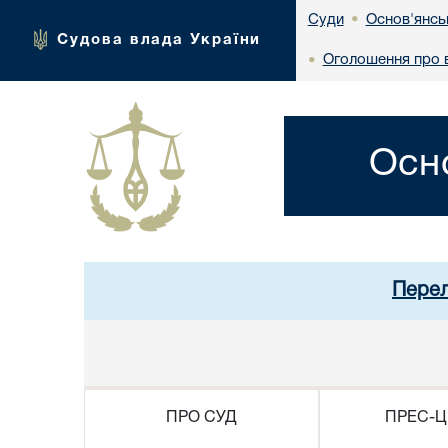
Основ'янсь
Суди
•
Судова влада України
Оголошення про в
•
Осн
Перел
ПРО СУД
ПРЕС-Ц