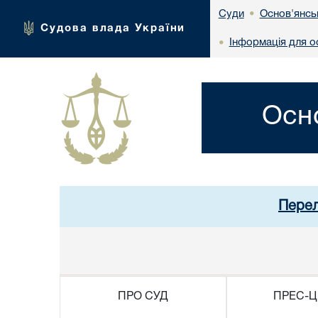
Основ'янсь
Суди
•
Судова влада України
Інформація для ос
•
Осн
Перел
ПРО СУД
ПРЕС-Ц