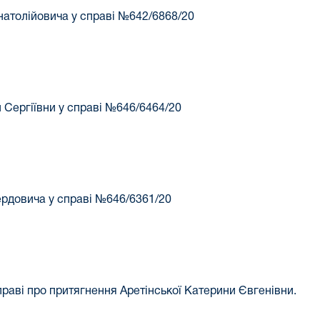
атолійовича у справі №642/6868/20
Сергіївни у справі №646/6464/20
рдовича у справі №646/6361/20
аві про притягнення Аретінської Катерини Євгенівни.