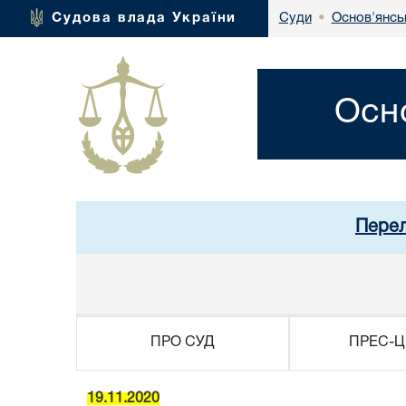
Основ'янсь
Судова влада України
Суди
•
Осн
Перел
ПРО СУД
ПРЕС-Ц
19.11.2020